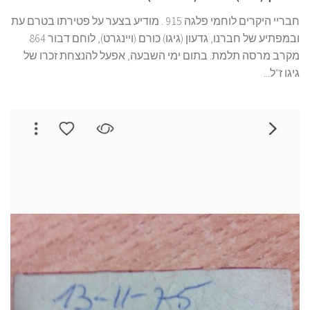
גדעון (גיגו) כורם (ויינגרט) ז"ל
חבריי היקרים לוחמי פלגה 915 . מודיע בצער על פטירתו בטרם עת
ובמפתיע של חברנו, גדעון (גיגו) כורם (ויינגרט), לוחם דבור 864
מקרב מרסה תלמת. בתום ימי השבעה, אפעל להנצחת זכרו של
גיגו ז"ל...