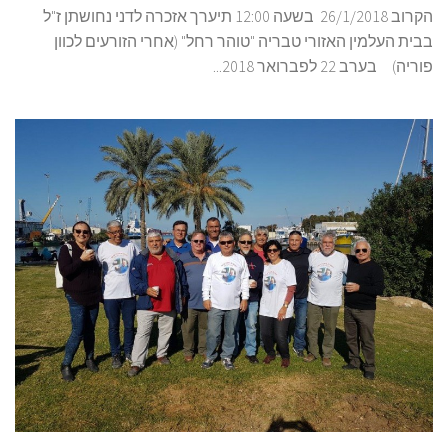
ללוחמי פלגה 915 – "אבירי המפרץ" – לדורותיהם. ביום שישי
הקרוב 26/1/2018 בשעה 12:00 תיערך אזכרה לדני נחושתן ז"ל
בבית העלמין האזורי טבריה "טוהר רחל" (אחרי הזורעים לכוון
פוריה) בערב 22 לפברואר 2018...