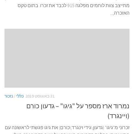
תלמת, הרצל אלמעלם ז"ל, נערכה ביום נפילתו 7.10.19. כמדי שנה ,
מתייצב צוות לוחמים מפלגה 915 לכבד את זכרו. בתום טקס
האזכרה,...
31 באוגוסט 2019
כללי
/
נזכור
נמרוד ארז מספר על "גיגו" – גדעון כורם
(ויינגרד)
זכרוני מ"גיגו" (גדעון\גידי וינגרד\כורם) את גיגו פגשתי לראשונה עם