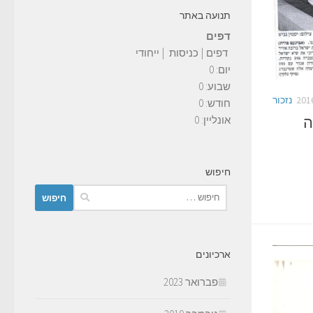
תנועה באתר
דפים
דפים
|
כניסות
|
ייחודי
יום:
0
שבוע:
0
נזכור
חודש:
0
ה
אונליין: 0
חיפוש
חיפוש:
ארכיונים
פברואר 2023