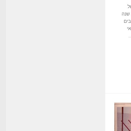
אן של
ההכנות לכנס לוחמי פלגה 915 לציון "40 שנה
בים
י
.