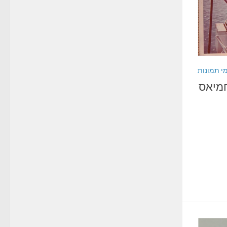
י תמונות
חמיאס