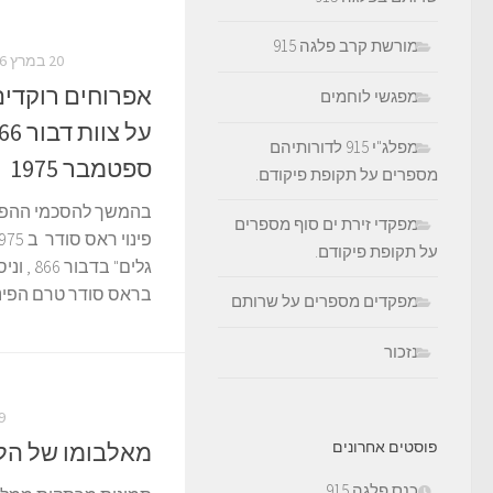
מורשת קרב פלגה 915
20 במרץ 2016
אפרוחים רוקדים
מפגשי לוחמים
מפלג"י 915 לדורותיהם
ספטמבר 1975
מספרים על תקופת פיקודם.
בהמשך להסכמי ההפר
מפקדי זירת ים סוף מספרים
על תקופת פיקודם.
גלים" בד
בראס סודר טרם הפינ
מפקדים מספרים על שרותם
נזכור
19 במ
פוסטים אחרונים
מאלבומו של הלו
כנס פלגה 915