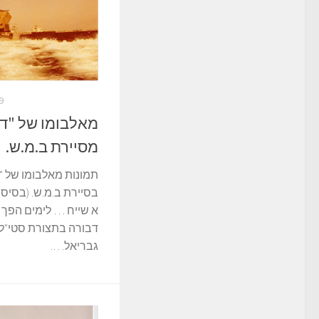
19 במ
מאלבומו של "דב
מסיירת ב.מ.ש.
תמונות מאלבומו של "ד
בסיירת ב.מ.ש. (בסי
א שייח … לימים הפך ל
דבורה בתצורת סטי"ל …
גבריאל….