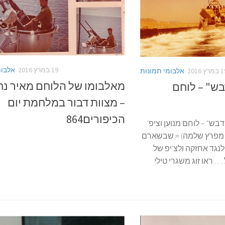
19 במרץ 2016
אלבומ
רץ 2016
אלבומי תמונות
מאלבומו של הלוחם מאיר נ
ש" – לוחם
– מצוות דבור במלחמת יום
הכיפורים864
בש" – לוחם מנוען וציפ'
ס מפרץ שלמה) = שבשארם
נגד אחזקה ולצ'יפ של
 ראו זוג משגרי טילי