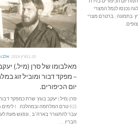
ת יום הכיפורים בזירת
לגה נכנסו לנמל המצרי
. בתמונה , ברטרם מצרי
ופים.
20 במרץ 2016
אלבומ
מאלבומו של סרן (מיל.) יעקב
– מפקד דבור ומוביל זוג במ
יום הכיפורים.
סרן (מיל.) יעקב בוגץ' שרת כמפקד דבו
915 טרם המלחמה ובמהלכה.
עבר להתגורר בארה"ב , ונפגש מעת לע
חבריו ….