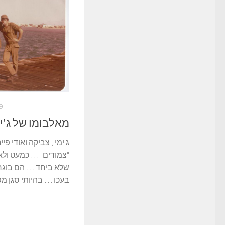
19 במ
מאלבומו של ג'ימי 
ג'ימי , צביקה ואודי פי
"צמודים" … כמעט ולא 
שלא ביחד … הם בוגרי
בעכו … בהיותי סגן מפקד דב