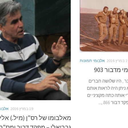
רץ 2016
אלבומי תמונות
מדבור 903
ינר , היו שלושה חברים
ניתן היה לראות אותם
 אותה כתה מקציני ים
ור 866 ,...
19 במרץ 2016
אלבומ
מאלבומו של רס"ן (מיל.) אלי
גבריאלי – מפקד דבור ומס"ר