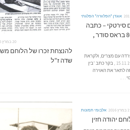
אוגדן "הפלוורה" הפלגתי
 סירטקי – כתבה
על צוות דבור 866 בראס סודר ,
20 במרץ 2016
להנצחת זכרו של הלוחם מש
דה עם מצרים, ולקראת
שדה ז"ל
פינוי ראס סודר ב 15.11.1975 , בקר כתב "בין
בור 866 , וניסה לתאר את האוירה
וי ….
רץ 2016
אלבומי תמונות
חם יהודה חזין